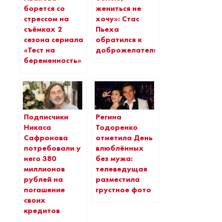
борется со
жениться не
стрессом на
хочу»: Стас
съёмках 2
Пьеха
сезона сериала
обратился к
«Тест на
доброжелателям
беременность»
Подписчики
Регина
Никаса
Тодоренко
Сафронова
отметила День
потребовали у
влюблённых
него 380
без мужа:
миллионов
телеведущая
рублей на
разместила
погашение
грустное фото
своих
кредитов