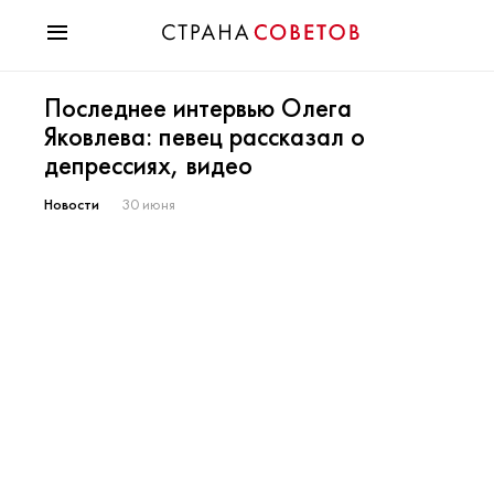
Красота
Последнее интервью Олега
Мода
Яковлева: певец рассказал о
Звезды
депрессиях, видео
Гороскопы
Здоровье
Новости
30 июня
Психология
Хобби
Разное
Праздники