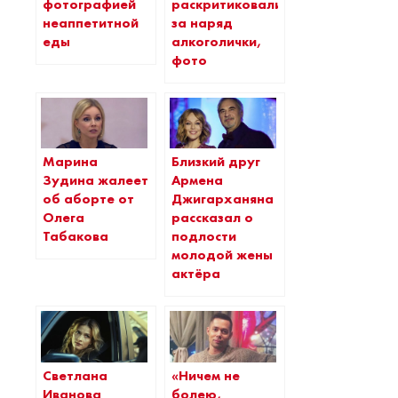
фотографией
раскритиковали
неаппетитной
за наряд
еды
алкоголички,
фото
Марина
Близкий друг
Зудина жалеет
Армена
об аборте от
Джигарханяна
Олега
рассказал о
Табакова
подлости
молодой жены
актёра
Светлана
«Ничем не
Иванова
болею,