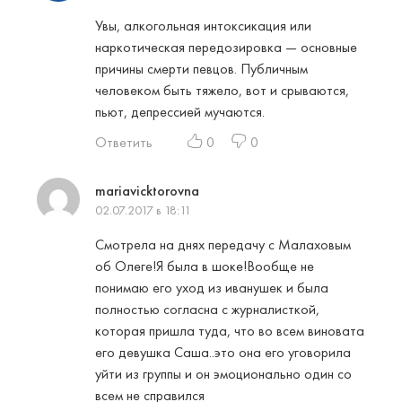
Увы, алкогольная интоксикация или
наркотическая передозировка — основные
причины смерти певцов. Публичным
человеком быть тяжело, вот и срываются,
пьют, депрессией мучаются.
Ответить
0
0
mariavicktorovna
02.07.2017 в 18:11
Смотрела на днях передачу с Малаховым
об Олеге!Я была в шоке!Вообще не
понимаю его уход из иванушек и была
полностью согласна с журналисткой,
которая пришла туда, что во всем виновата
его девушка Саша..это она его уговорила
уйти из группы и он эмоционально один со
всем не справился