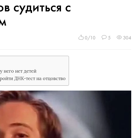
в судиться с
м
0/10
5
304
у него нет детей
пройти ДНК-тест на отцовство