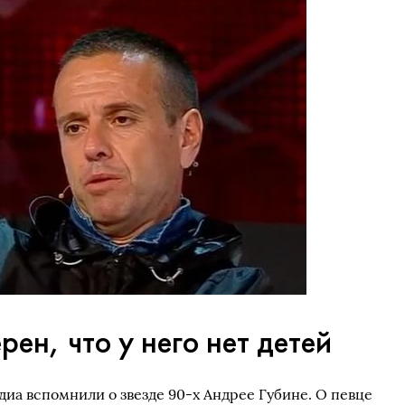
рен, что у него нет детей
диа вспомнили о звезде 90-х Андрее Губине. О певце