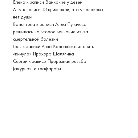
Елена
к записи
Заикание у детей
А. Б.
к записи
13 признаков, что у человека
нет души
Валентина
к записи
Алла Пугачёва
решилась на второе венчание из-за
смертельной болезни
Геля
к записи
Анна Калашникова опять
«кинула» Прохора Шаляпина
Сергей
к записи
Прорезная резьба
(ажурная) и трафареты