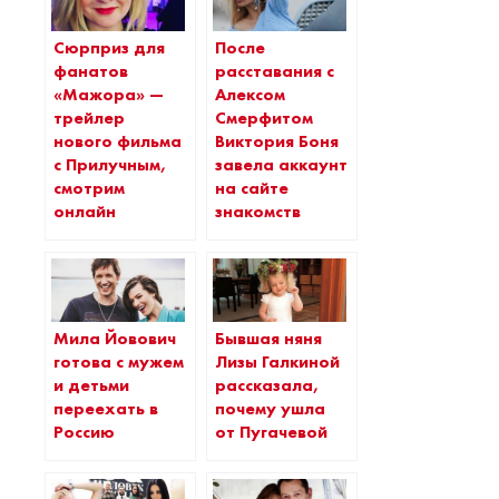
Сюрприз для
После
фанатов
расставания с
«Мажора» —
Алексом
трейлер
Смерфитом
нового фильма
Виктория Боня
с Прилучным,
завела аккаунт
смотрим
на сайте
онлайн
знакомств
Мила Йовович
Бывшая няня
готова с мужем
Лизы Галкиной
и детьми
рассказала,
переехать в
почему ушла
Россию
от Пугачевой