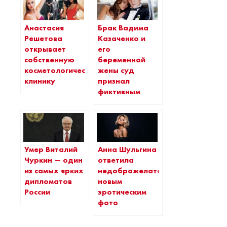
Анастасия
Брак Вадима
Решетова
Казаченко и
открывает
его
собственную
беременной
косметологическую
жены суд
клинику
признал
фиктивным
Умер Виталий
Анна Шульгина
Чуркин — один
ответила
из самых ярких
недоброжелателям
дипломатов
новым
России
эротическим
фото