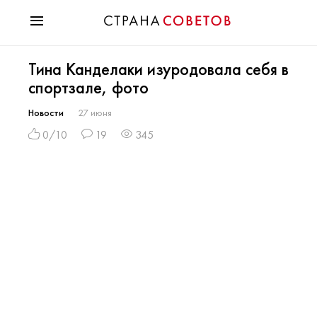
Красота
Тина Канделаки изуродовала себя в
Мода
спортзале, фото
Звезды
Гороскопы
Новости
27 июня
Здоровье
0/10
19
345
Психология
Хобби
Разное
Праздники