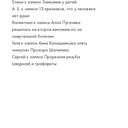
Елена
к записи
Заикание у детей
А. Б.
к записи
13 признаков, что у человека
нет души
Валентина
к записи
Алла Пугачёва
решилась на второе венчание из-за
смертельной болезни
Геля
к записи
Анна Калашникова опять
«кинула» Прохора Шаляпина
Сергей
к записи
Прорезная резьба
(ажурная) и трафареты