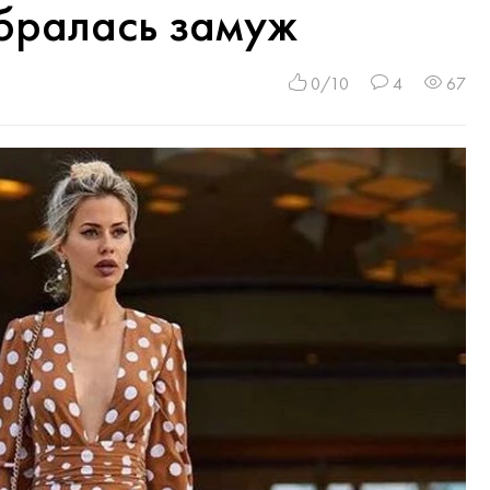
бралась замуж
0/10
4
67