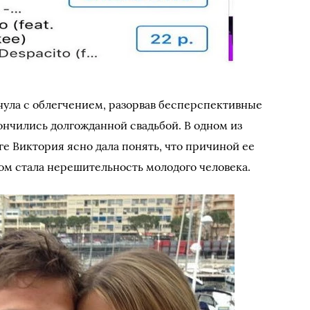
хнула с облегчением, разорвав бесперспективные
ончились долгожданной свадьбой. В одном из
е Виктория ясно дала понять, что причиной ее
м стала нерешительность молодого человека.