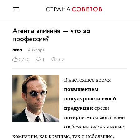
Красота
Агенты влияния — что за
Мода
профессия?
Звезды
Гороскопы
anna
4 января
Здоровье
0/10
1
317
Психология
Хобби
В настоящее время
Разное
повышением
Праздники
популярности своей
продукции
среди
интернет-пользователей
озабочены очень многие
компании, как крупные, так и небольшие.