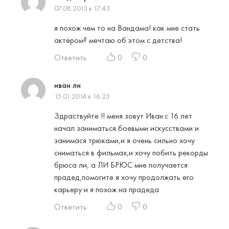
07.08.2013 в 17:43
я похож чем то на Вандама! как мне стать
актёром? мечтаю об этом с детства!
Ответить
0
0
иван ли
15.01.2014 в 16:23
Здраствуйте !! меня зовут Иван.с 16 лет
начал заниматься боевыми искусствами и
занимася трюками,и я очень сильно хочу
сниматься в фильмах,и хочу побить рекорды
брюса ли, а ЛИ БРЮС мне получается
прадед,помогите я хочу продолжать его
карьеру и я похож на прадеда
Ответить
0
0