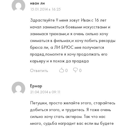
иван ли
15.01.2014 в 16:25
Здраствуйте !! меня зовут Иван.с 16 лет
начал заниматься боевыми искусствами и
занимася трюками,и я очень сильно хочу
сниматься в фильмах,и хочу побить рекорды
брюса ли, а ЛИ БРЮС мне получается
прадед,помогите я хочу продолжать его
карьеру и я похож да прадеда
Ответить
0
0
Ернар
21.04.2014 в 09:11
Петушки, просто желайте этого, старайтесь
добиться этого, и трудитесь. Я тоже очень
сильно хочу стать актером. Так что нас
много, судьба наградит вас если вы будете