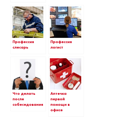
Профессия
Профессия
слесарь
логист
Что делать
Аптечка
после
первой
собеседования
помощи в
офисе