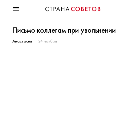
Красота
Письмо коллегам при увольнении
Мода
Звезды
Анастасия
24 ноября
Гороскопы
Здоровье
Психология
Хобби
Разное
Праздники