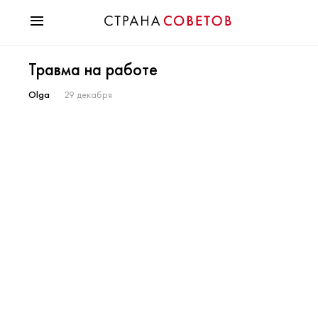
Красота
Травма на работе
Мода
Звезды
Olga
29 декабря
Гороскопы
Здоровье
Психология
Хобби
Разное
Праздники