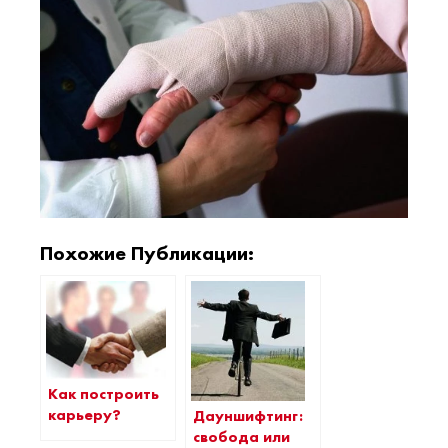
Похожие Публикации:
Как построить
карьеру?
Дауншифтинг:
свобода или