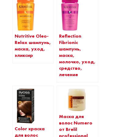
Nutritive Oleo-
Reflection
Relax шампунь,
Fibrionic
маска, уход,
шампунь,
эликсир
маска,
молочко, уход,
средство,
лечение
Маска для
волос Numero
Color краска
от Brelil
для волос
professional