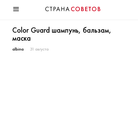
Красота
Color Guard шампунь, бальзам,
Мода
маска
Звезды
Гороскопы
albina
31 августа
Здоровье
Психология
Хобби
Разное
Праздники