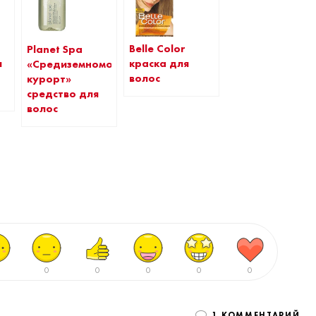
Belle Color
Planet Spa
я
краска для
«Средиземноморский
волос
курорт»
средство для
волос
0
0
0
0
0
1 КОММЕНТАРИЙ