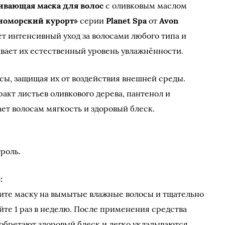
ивающая маска для волос
с оливковым маслом
номорский курорт»
серии
Planet Spa
от
Avon
т интенсивный уход за волосами любого типа и
вает их естественный уровень увлажнённости.
осы, защищая их от воздействия внешней среды.
акт листьев оливкового дерева, пантенол и
т волосам мягкость и здоровый блеск.
роль.
:
те маску на вымытые влажные волосы и тщательно
йте 1 раз в неделю. После применения средства
обретают здоровый блеск и легко укладываются.