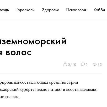
везды
Гороскопы
Здоровье
Психология
Хобби
диземноморский
я волос
0/10
1
63
природным составляющим средства серии
оморский курорт» нежно питают и восстанавливают
ые волосы.