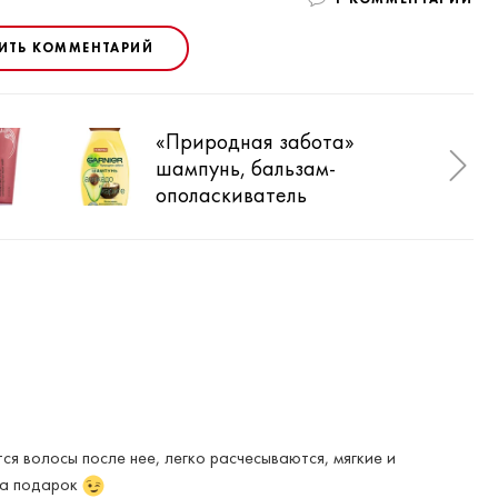
ИТЬ КОММЕНТАРИЙ
«Природная забота»
Els
шампунь, бальзам-
Вос
ополаскиватель
шам
спр
ся волосы после нее, легко расчесываются, мягкие и
на подарок