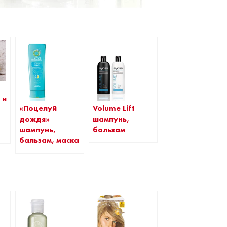
 и
«Поцелуй
Volume Lift
дождя»
шампунь,
шампунь,
бальзам
бальзам, маска