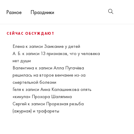
Разное
Праздники
СЕЙЧАС ОБСУЖДАЮТ
Елена
к записи
Заикание у детей
А. Б.
к записи
13 признаков, что у человека
нет души
Валентина
к записи
Алла Пугачёва
решилась на второе венчание из-за
смертельной болезни
Геля
к записи
Анна Калашникова опять
«кинула» Прохора Шаляпина
Сергей
к записи
Прорезная резьба
(ажурная) и трафареты