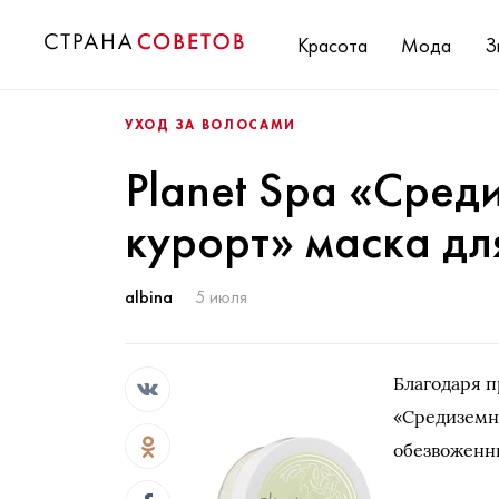
Красота
Мода
З
УХОД ЗА ВОЛОСАМИ
Planet Spa «Сре
курорт» маска дл
albina
5 июля
Благодаря 
«Средиземн
обезвоженн