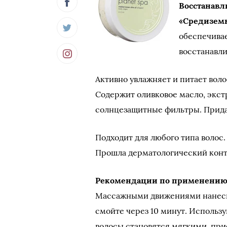
Восстанавл
«Средизем
обеспечивае
восстанавли
Активно увлажняет и питает вол
Содержит оливковое масло, экстр
солнцезащитные фильтры. Придае
Подходит для любого типа волос.
Прошла дерматологический конт
Рекомендации по применению
Массажными движениями нанеси
смойте через 10 минут. Использу
волосы становятся мягкими, при