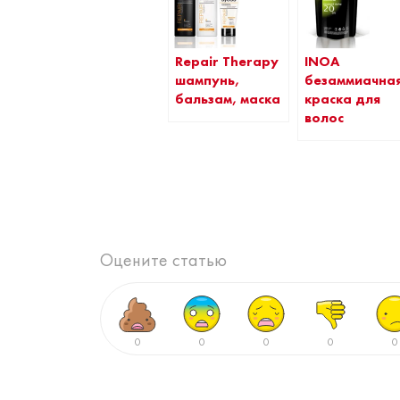
Repair Therapy
INOA
шампунь,
безаммиачна
бальзам, маска
краска для
волос
Оцените статью
0
0
0
0
0