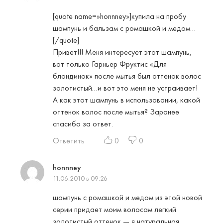
[quote name=»honnney»]купила на пробу
шампунь и бальзам с ромашкой и медом…
[/quote]
Привет!!! Меня интересует этот шампунь,
вот только Гарньер Фруктис «Для
блондинок» после мытья был оттенок волос
золотистый…и вот это меня не устраивает!
А как этот шампунь в использовании, какой
оттенок волос после мытья? Заранее
спасибо за ответ.
Ответить
0
0
honnney
11.06.2010 в 09:26
шампунь с ромашкой и медом из этой новой
серии придает моим волосам легкий
золотистый оттенок — я натуральная