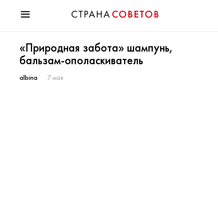
Красота
«Природная забота» шампунь,
Мода
бальзам-ополаскиватель
Звезды
Гороскопы
albina
7 мая
Здоровье
Психология
Хобби
Разное
Праздники