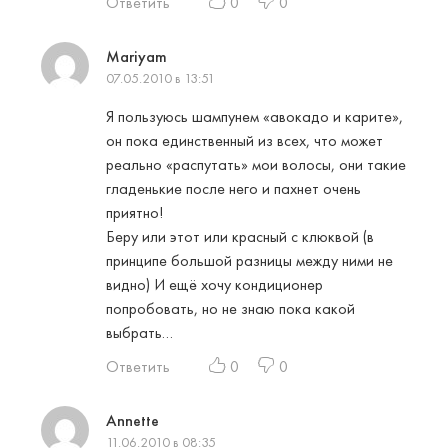
Ответить
0
0
Mariyam
07.05.2010 в 13:51
Я пользуюсь шампунем «авокадо и карите»,
он пока единственный из всех, что может
реально «распутать» мои волосы, они такие
гладенькие после него и пахнет очень
приятно!
Беру или этот или красный с клюквой (в
принципе большой разницы между ними не
видно) И ещё хочу кондиционер
попробовать, но не знаю пока какой
выбрать…
Ответить
0
0
Annette
11.06.2010 в 08:35