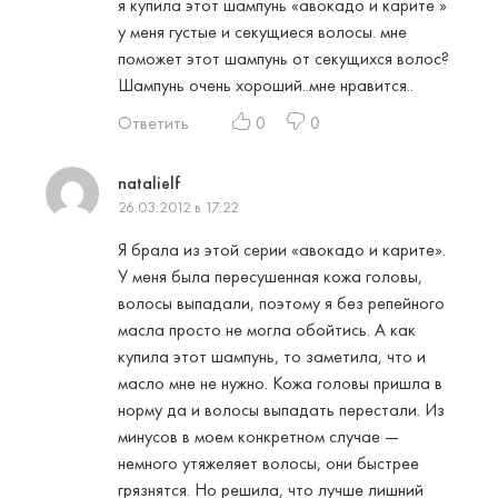
я купила этот шампунь «авокадо и карите »
у меня густые и секущиеся волосы. мне
поможет этот шампунь от секущихся волос?
Шампунь очень хороший..мне нравится..
Ответить
0
0
natalielf
26.03.2012 в 17:22
Я брала из этой серии «авокадо и карите».
У меня была пересушенная кожа головы,
волосы выпадали, поэтому я без репейного
масла просто не могла обойтись. А как
купила этот шампунь, то заметила, что и
масло мне не нужно. Кожа головы пришла в
норму да и волосы выпадать перестали. Из
минусов в моем конкретном случае —
немного утяжеляет волосы, они быстрее
грязнятся. Но решила, что лучше лишний