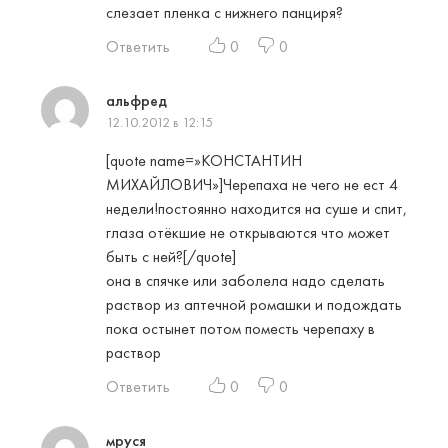
слезает пленка с нижнего панциря?
Ответить
0
0
альфред
12.10.2012 в 12:15
[quote name=»КОНСТАНТИН
МИХАЙЛОВИЧ»]Черепаха не чего не ест 4
недели!постоянно находится на суше и спит,
глаза отёкшие не открываются что может
быть с ней?[/quote]
она в спячке или заболела надо сделать
раствор из аптечной ромашки и подождать
пока остынет потом поместь черепаху в
раствор
Ответить
0
0
мруся