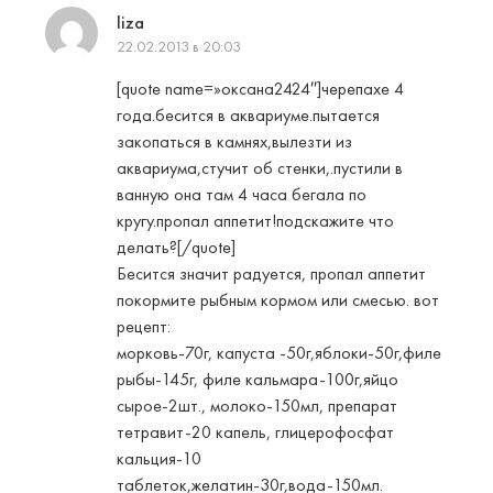
liza
22.02.2013 в 20:03
[quote name=»оксана2424″]черепахе 4
года.бесится в аквариуме.пытается
закопаться в камнях,вылезти из
аквариума,стучит об стенки,.пустили в
ванную она там 4 часа бегала по
кругу.пропал аппетит!подскажите что
делать?[/quote]
Бесится значит радуется, пропал аппетит
покормите рыбным кормом или смесью. вот
рецепт:
морковь-70г, капуста -50г,яблоки-50г,филе
рыбы-145г, филе кальмара-100г,яйцо
сырое-2шт., молоко-150мл, препарат
тетравит-20 капель, глицерофосфат
кальция-10
таблеток,желатин-30г,вода-150мл.