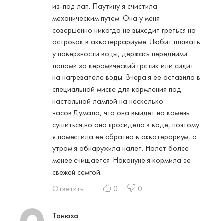
из-под лап. Паутину я счистила
механическим путем. Она у меня
совершенно никогда не выходит греться на
островок в акватеррариуме. Любит плавать
у поверхности воды, держась передними
лапами за керамический гротик или сидит
на нагревателе воды. Вчера я ее оставила в
специальной миске для кормления под
настольной лампой на несколько
часов.Думала, что она выйдет на камень
сушиться,но она просидела в воде, поэтому
я поместила ее обратно в акватерариум, а
утром я обнаружила налет. Налет более
менее счищается. Накануне я кормила ее
свежей семгой.
Ответить
0
0
Танюха