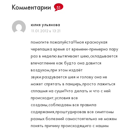
Комментарии
51
юлия ульянова
11.01.2012 в 13:21
помогите пожалуйста!!!моя красноухая
черепашка время от времени-примерно пару
раз в неделю.вытягивает шею,складывается
впечатление как будто она давится
воздухом,при этом издаёт
звуки.раздувается шея и голову она не
может спрятать в панцирь,просто лажиться
сплашмя на суши!!что делать и что с ней
происходит,условия все
созданы,соблюдаем все правила
содержания,проштудировав все симптомы
разных болезний самостоятельно не можем
понять причину происходящиго с нашим