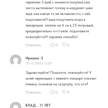
черепахи 3 дня( с момента покупки).она
часто вытягивает голову и надувает шею.
ещё она какая то не активная.что с ней
подскажите!!! ещё помутнела вода в
аквариуме. залили на 6 см в 25 литровый,
предварительно отстояли. подскажите
пожалуйста!!! заранее спасибо!
Ответить
0
0
Иришка :3
30.12.2012 в 12:07
Здравствуйте! Помогите, пожалуйста! У
моей черепашки с нижнего панциря слезает
пленка, похожая на скорлупу, что это?
Ответить
0
0
ВЛАД....11 ЛЕТ