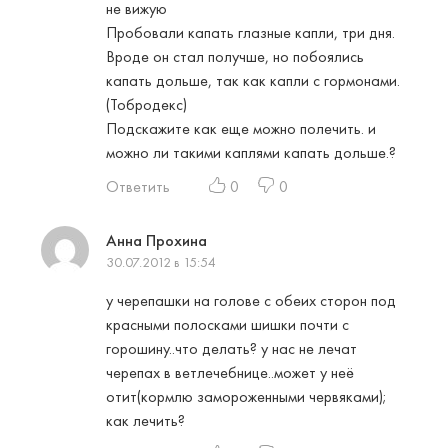
не вижую
Пробовали капать глазные капли, три дня.
Вроде он стал получше, но побоялись
капать дольше, так как капли с гормонами.
(Тобродекс)
Подскажите как еще можно полечить. и
можно ли такими каплями капать дольше.?
Ответить
0
0
Анна Прохина
30.07.2012 в 15:54
у черепашки на голове с обеих сторон под
красными полосками шишки почти с
горошину..что делать? у нас не лечат
черепах в ветлечебнице..может у неё
отит(кормлю замороженными червяками);
как лечить?