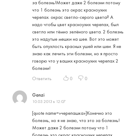
за болезнь!Может даже 2 болезни потому
что 1 болезнь это окрас красноухих
черепах. окрас светло-серого цвета? А
надо чтобы цвет красноухих черепах, был
светло или тёмно зелёного цвета. 2 болезнь
это надутые мешки на шее. Вот это может
быть опухлость красных ушей или шеи. Я не
знаю как лечить эти болезни, но я просто
говорю что у ваших красноухих черепах 2
болезни!
Ответить
0
0
Ganzi
10.03.2013 в 12:07
[quote name=»черепашка»]Конечно это
болезнь, но я не знаю, что это за болезнь!
Может даже 2 болезни потому что 1
болезнь это окрас красноухих черепах.