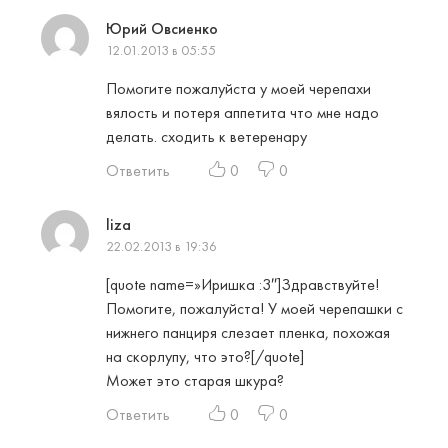
Юрий Овсиенко
12.01.2013 в 05:55
Помогите пожалуйста у моей черепахи
вялость и потеря аппетита что мне надо
делать. сходить к ветеренару
Ответить
0
0
liza
22.02.2013 в 19:36
[quote name=»Иришка :3″]Здравствуйте!
Помогите, пожалуйста! У моей черепашки с
нижнего панциря слезает пленка, похожая
на скорлупу, что это?[/quote]
Может это старая шкура?
Ответить
0
0