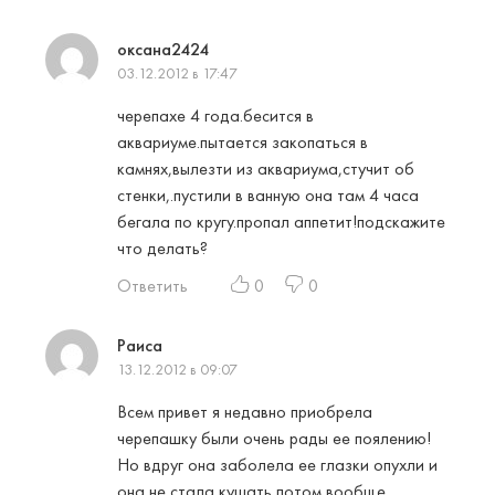
оксана2424
03.12.2012 в 17:47
черепахе 4 года.бесится в
аквариуме.пытается закопаться в
камнях,вылезти из аквариума,стучит об
стенки,.пустили в ванную она там 4 часа
бегала по кругу.пропал аппетит!подскажите
что делать?
Ответить
0
0
Раиса
13.12.2012 в 09:07
Всем привет я недавно приобрела
черепашку были очень рады ее поялению!
Но вдруг она заболела ее глазки опухли и
она не стала кушать потом вообще