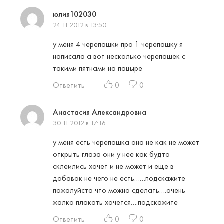
юлия102030
24.11.2012 в 13:50
у меня 4 черепашки про 1 черепашку я
написала а вот несколько черепашек с
такими пятнами на пацыре
Ответить
0
0
Анастасия Александровна
30.11.2012 в 17:16
у меня есть черепашка она не как не может
открыть глаза они у нее как будто
склеились хочет и не может и еще в
добавок не чего не есть……подскажите
пожалуйста что можно сделать….очень
жалко плакать хочется….подскажите
Ответить
0
0