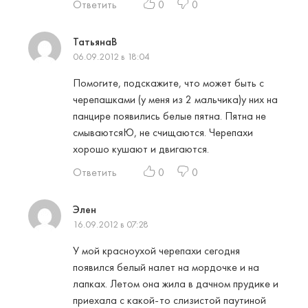
Ответить
0
0
ТатьянаВ
06.09.2012 в 18:04
Помогите, подскажите, что может быть с
черепашками (у меня из 2 мальчика)у них на
панцире появились белые пятна. Пятна не
смываютсяЮ, не счищаются. Черепахи
хорошо кушают и двигаются.
Ответить
0
0
Элен
16.09.2012 в 07:28
У мой красноухой черепахи сегодня
появился белый налет на мордочке и на
лапках. Летом она жила в дачном прудике и
приехала с какой-то слизистой паутиной