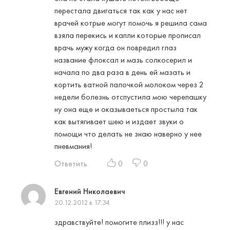
перестала двигаться так как у нас нет
врачей котрые могут помочь я решила сама
взяла перекись и капли которые прописал
врачь мужу когда он повредил глаз
название флоксал и мазь солкосерил и
начала по два раза в день ей мазать и
кортить ватной палочкой молоком через 2
недели болезнь отспустила мою черепашку
ну она еще и оказываеться простыла так
как вытягивает шею и издает звуки о
помощи что делать не знаю наверно у нее
пневмания!
Ответить
0
0
Евгений Николаевич
20.12.2012 в 17:34
здравствуйте! помогите плизз!!! у нас