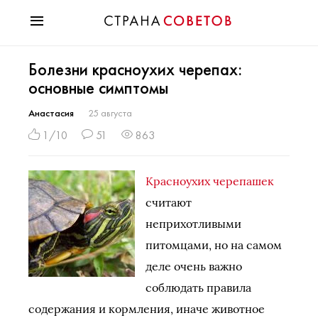
Красота
Болезни красноухих черепах:
Мода
основные симптомы
Звезды
Гороскопы
Анастасия
25 августа
Здоровье
1/10
51
863
Психология
Хобби
Красноухих черепашек
Разное
считают
Праздники
неприхотливыми
питомцами, но на самом
деле очень важно
соблюдать правила
содержания и кормления, иначе животное