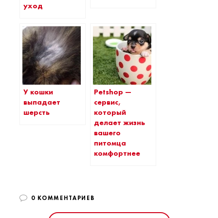
уход
У кошки
Petshop —
выпадает
сервис,
шерсть
который
делает жизнь
вашего
питомца
комфортнее
0 КОММЕНТАРИЕВ