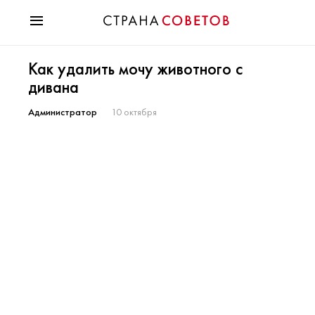
Красота
Как удалить мочу животного с
Мода
дивана
Звезды
Гороскопы
Администратор
10 октября
Здоровье
Психология
Хобби
Разное
Праздники