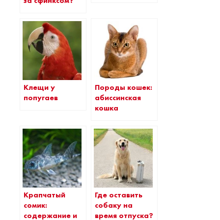
за сфинксом?
Породы кошек:
Клещи у
абиссинская
попугаев
кошка
Крапчатый
Где оставить
сомик:
собаку на
содержание и
время отпуска?