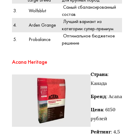
Самый сбалансированный
3.
Wolfsblut
состав
Лучший вариант из
4.
Arden Grange
категории супер-премиум
Оптимальное бюджетное
5.
Probalance
решение
Acana Heritage
Страна
:
Канада
Бренд
: Acana
Цена
: 6150
рублей
Рейтинг
: 4,5