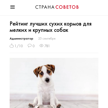
Красота
Рейтинг лучших сухих кормов для
Мода
мелких и крупных собак
Звезды
Гороскопы
Администратор
25 сентября
Здоровье
1/10
0
781
Психология
Хобби
Разное
Праздники