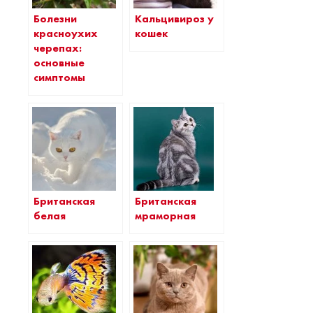
Болезни
Кальцивироз у
красноухих
кошек
черепах:
основные
симптомы
Британская
Британская
мраморная
белая