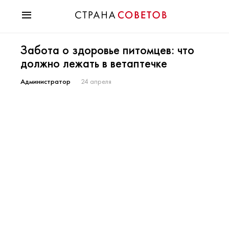
Красота
Забота о здоровье питомцев: что
Мода
должно лежать в ветаптечке
Звезды
Гороскопы
Администратор
24 апреля
Здоровье
Психология
Хобби
Разное
Праздники