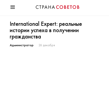
Красота
International Expert: реальные
Мода
истории успеха в получении
Звезды
гражданства
Гороскопы
Здоровье
Администратор
26 декабря
Психология
Хобби
Разное
Праздники