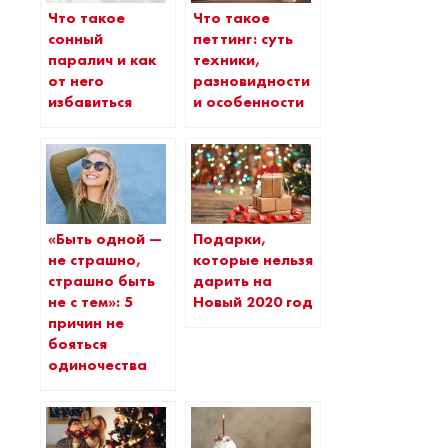
Что такое
Что такое
сонный
петтинг: суть
паралич и как
техники,
от него
разновидности
избавиться
и особенности
«Быть одной —
Подарки,
не страшно,
которые нельзя
страшно быть
дарить на
не с тем»: 5
Новый 2020 год
причин не
бояться
одиночества