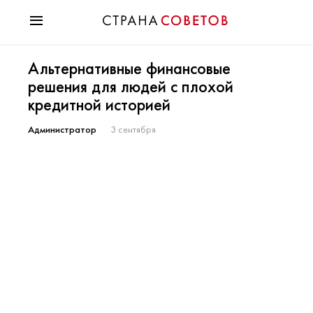
Красота
Альтернативные финансовые
Мода
решения для людей с плохой
Звезды
кредитной историей
Гороскопы
Здоровье
Администратор
3 сентября
Психология
Хобби
Разное
Праздники