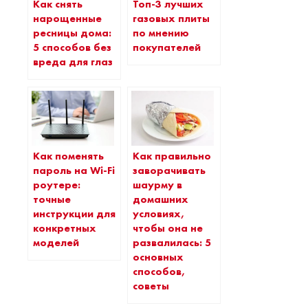
Как снять
Топ-3 лучших
нарощенные
газовых плиты
ресницы дома:
по мнению
5 способов без
покупателей
вреда для глаз
Как поменять
Как правильно
пароль на Wi-Fi
заворачивать
роутере:
шаурму в
точные
домашних
инструкции для
условиях,
конкретных
чтобы она не
моделей
развалилась: 5
основных
способов,
советы