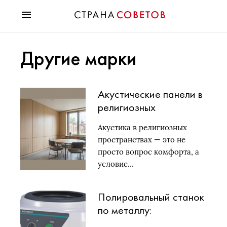
Красота
Другие марки
Мода
Звезды
Гороскопы
Акустические панели в
Здоровье
религиозных
Психология
пространствах: как
Хобби
Акустика в религиозных
улучшить звук в храмах
Разное
пространствах — это не
и молельных залах
Праздники
просто вопрос комфорта, а
условие…
Полировальный станок
по металлу:
назначение, виды и