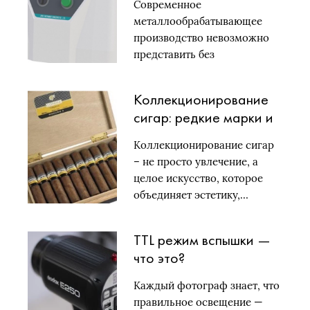
Современное
советы по выбору
металлообрабатывающее
производство невозможно
представить без
оборудования для
окончательной обработки
Коллекционирование
поверхностей. Особую…
сигар: редкие марки и
аукционы
Коллекционирование сигар
– не просто увлечение, а
целое искусство, которое
объединяет эстетику,…
TTL режим вспышки —
что это?
Каждый фотограф знает, что
правильное освещение —