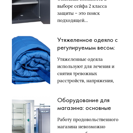
выборе сейфа 2 класса
защиты – это поиск
подходящей…
Утяжеленное одеяло с
регулируемым весом:
особенности
Утяжеленные одеяла
продукции и правила
используют для лечения и
ее выбора
снятия тревожных
расстройств, напряжения,
бессонницы, тревожных…
Оборудование для
магазина: основные
категории
Работу продовольственного
магазина невозможно