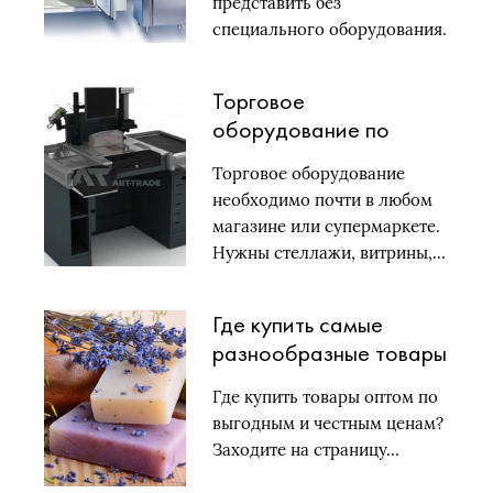
представить без
специального оборудования.
Оно бывает морозильное,
складское…
Торговое
оборудование по
доступным ценам:
Торговое оборудование
выгодное решение для
необходимо почти в любом
магазина
магазине или супермаркете.
Нужны стеллажи, витрины,…
Где купить самые
разнообразные товары
для торговых точек по
Где купить товары оптом по
оптовым ценам
выгодным и честным ценам?
Заходите на страницу…