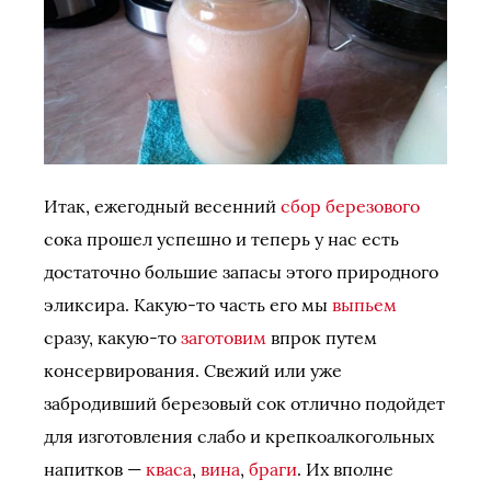
Итак, ежегодный весенний
сбор березового
сока прошел успешно и теперь у нас есть
достаточно большие запасы этого природного
эликсира. Какую-то часть его мы
выпьем
сразу, какую-то
заготовим
впрок путем
консервирования. Свежий или уже
забродивший березовый сок отлично подойдет
для изготовления слабо и крепкоалкогольных
напитков —
кваса
,
вина
,
браги
. Их вполне