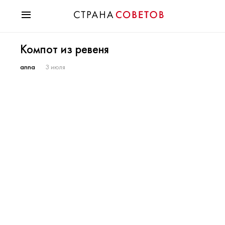
Красота
Компот из ревеня
Мода
Звезды
anna
3 июля
Гороскопы
Здоровье
Психология
Хобби
Разное
Праздники