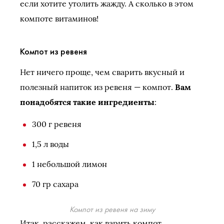
если хотите утолить жажду. А сколько в этом
компоте витаминов!
Компот из ревеня
Нет ничего проще, чем сварить вкусный и
полезный напиток из ревеня — компот.
Вам
понадобятся такие ингредиенты
:
300 г ревеня
1,5 л воды
1 небольшой лимон
70 гр сахара
Компот из ревеня на зиму
Итак, расскажем, как варить компот.