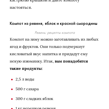
кастрюлю крышкой и дайте компоту
настояться.
Компот из ревеня, яблок и красной смородины
Ревень: рецепты компота
Компот на зиму можно заготавливать из любых
ягод и фруктов. Они только подчеркнут
кисловатый вкус напитка и придадут ему
некую изюминку. Итак,
вам понадобятся
такие продукты
:
2,5 л воды
500 г сахара
300 г сладких яблок
1 кг черешков ревеня