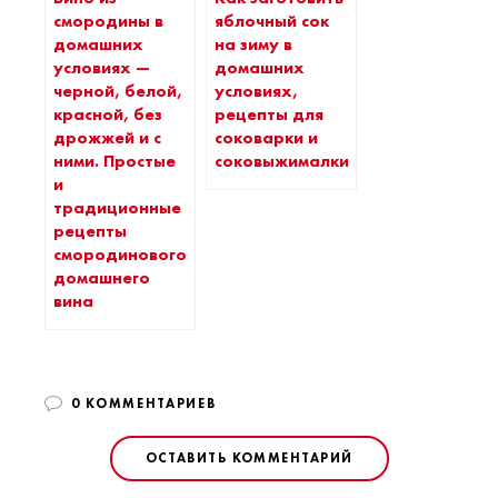
смородины в
яблочный сок
домашних
на зиму в
условиях —
домашних
черной, белой,
условиях,
красной, без
рецепты для
дрожжей и с
соковарки и
ними. Простые
соковыжималки
и
традиционные
рецепты
смородинового
домашнего
вина
0 КОММЕНТАРИЕВ
ОСТАВИТЬ КОММЕНТАРИЙ