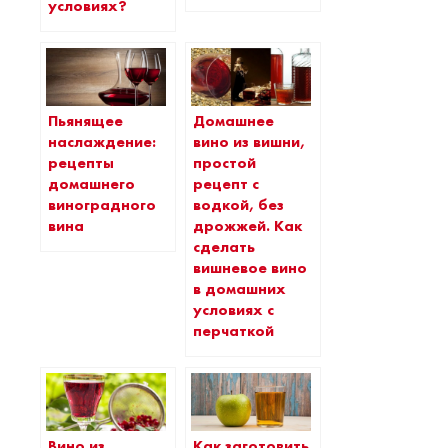
условиях?
Пьянящее
Домашнее
наслаждение:
вино из вишни,
рецепты
простой
домашнего
рецепт с
виноградного
водкой, без
вина
дрожжей. Как
сделать
вишневое вино
в домашних
условиях с
перчаткой
Вино из
Как заготовить