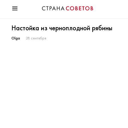
Красота
Настойка из черноплодной рябины
Мода
Звезды
Olga
28 сентября
Гороскопы
Здоровье
Психология
Хобби
Разное
Праздники