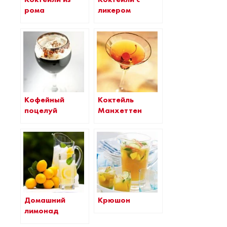
рома
ликером
Кофейный
Коктейль
поцелуй
Манхеттен
Домашний
Крюшон
лимонад