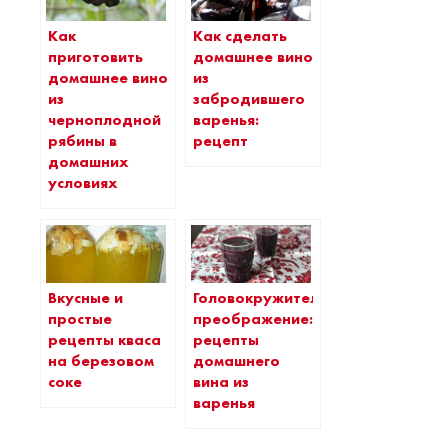
Как
Как сделать
приготовить
домашнее вино
домашнее вино
из
из
забродившего
черноплодной
варенья:
рябины в
рецепт
домашних
условиях
Вкусные и
Головокружительное
простые
преображение:
рецепты кваса
рецепты
на березовом
домашнего
соке
вина из
варенья