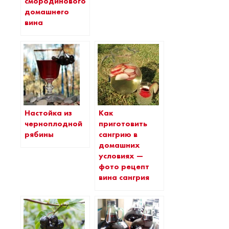
смородинового
домашнего
вина
Как
Настойка из
приготовить
черноплодной
сангрию в
рябины
домашних
условиях —
фото рецепт
вина сангрия