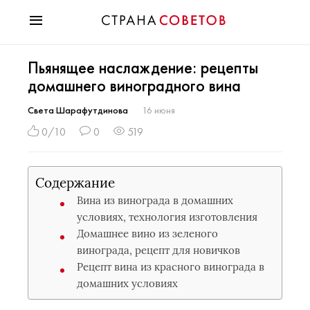
Красота
Пьянящее наслаждение: рецепты
Мода
домашнего виноградного вина
Звезды
Гороскопы
Света Шарафутдинова
16 июня
Здоровье
0/10
0
519
Психология
Хобби
Содержание
Разное
Вина из винограда в домашних
Праздники
условиях, технология изготовления
Домашнее вино из зеленого
винограда, рецепт для новичков
Рецепт вина из красного винограда в
домашних условиях