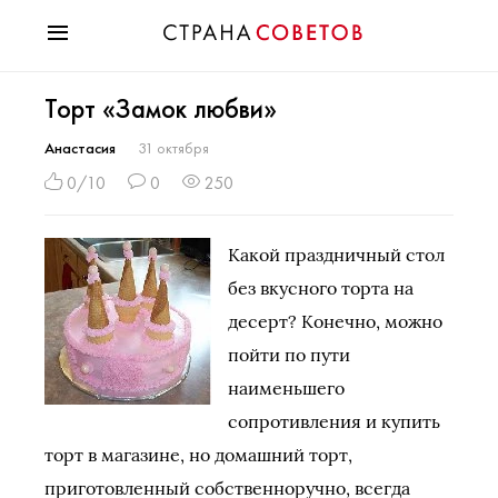
Красота
Торт «Замок любви»
Мода
Звезды
Анастасия
31 октября
Гороскопы
0/10
0
250
Здоровье
Психология
Какой праздничный стол
Хобби
без вкусного торта на
Разное
десерт? Конечно, можно
Праздники
пойти по пути
наименьшего
сопротивления и купить
торт в магазине, но домашний торт,
приготовленный собственноручно, всегда