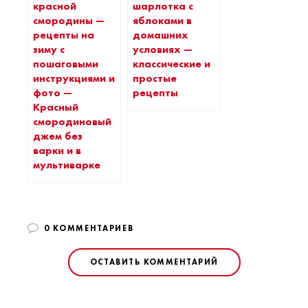
красной
шарлотка с
смородины —
яблоками в
рецепты на
домашних
зиму с
условиях —
пошаговыми
классические и
инструкциями и
простые
фото —
рецепты
Красный
смородиновый
джем без
варки и в
мультиварке
0 КОММЕНТАРИЕВ
ОСТАВИТЬ КОММЕНТАРИЙ