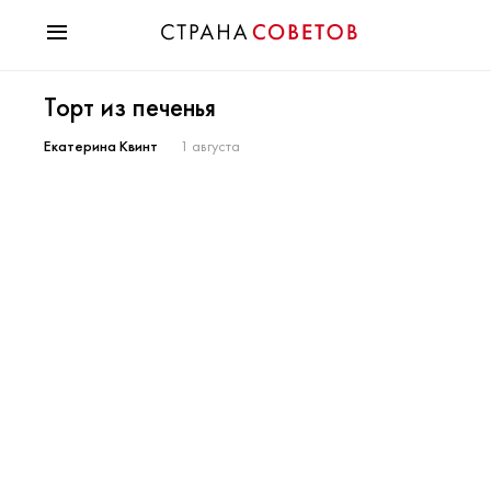
Красота
Торт из печенья
Мода
Звезды
Екатерина Квинт
1 августа
Гороскопы
Здоровье
Психология
Хобби
Разное
Праздники