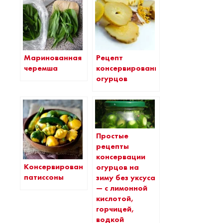
Маринованная
Рецепт
черемша
консервированных
огурцов
Простые
рецепты
консервации
Консервированные
огурцов на
патиссоны
зиму без уксуса
— с лимонной
кислотой,
горчицей,
водкой