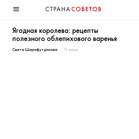
Красота
Ягодная королева: рецепты
Мода
полезного облепихового варенья
Звезды
Гороскопы
Света Шарафутдинова
11 июня
Здоровье
Психология
Хобби
Разное
Праздники