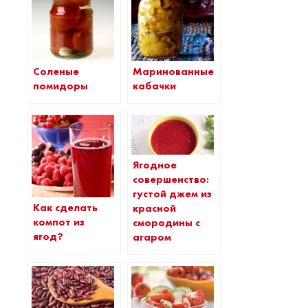
Соленые
Маринованные
помидоры
кабачки
Ягодное
совершенство:
густой джем из
Как сделать
красной
компот из
смородины с
ягод?
агаром