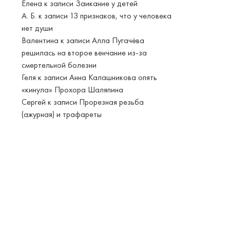
Елена
к записи
Заикание у детей
А. Б.
к записи
13 признаков, что у человека
нет души
Валентина
к записи
Алла Пугачёва
решилась на второе венчание из-за
смертельной болезни
Геля
к записи
Анна Калашникова опять
«кинула» Прохора Шаляпина
Сергей
к записи
Прорезная резьба
(ажурная) и трафареты