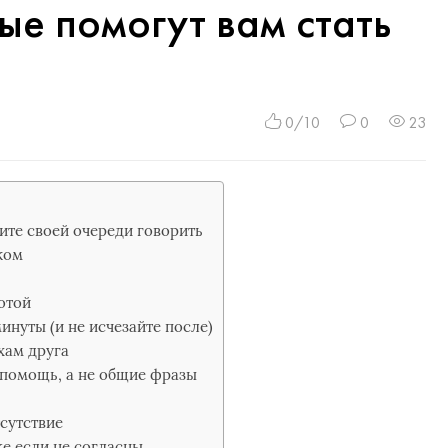
ые помогут вам стать
0/10
0
23
ите своей очереди говорить
ком
ботой
инуты (и не исчезайте после)
хам друга
 помощь, а не общие фразы
тсутствие
же если не согласны