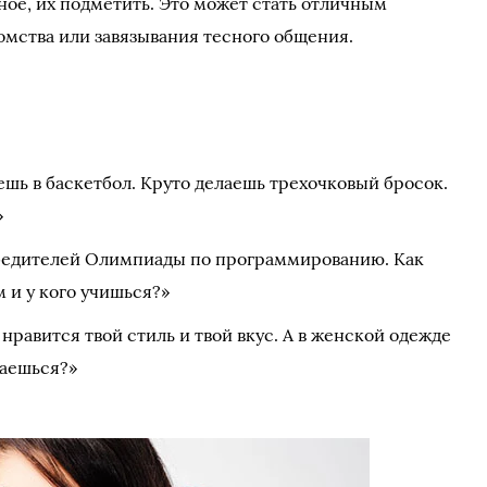
ное, их подметить. Это может стать отличным
омства или завязывания тесного общения.
аешь в баскетбол. Круто делаешь трехочковый бросок.
»
обедителей Олимпиады по программированию. Как
 и у кого учишься?»
нравится твой стиль и твой вкус. А в женской одежде
раешься?»