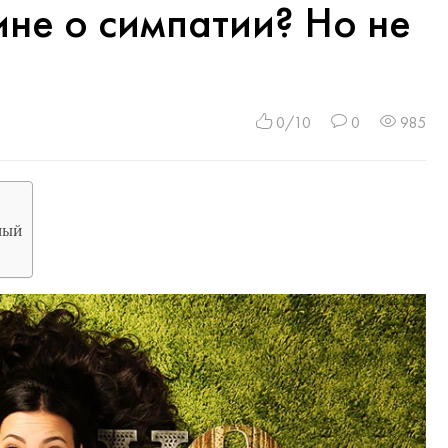
ине о симпатии? Но не
0/10
0
985
ный