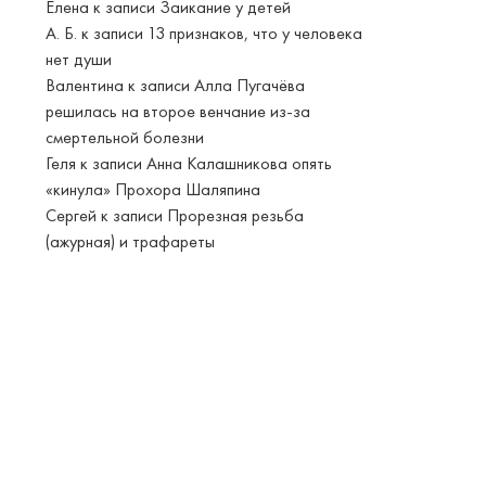
Елена
к записи
Заикание у детей
А. Б.
к записи
13 признаков, что у человека
нет души
Валентина
к записи
Алла Пугачёва
решилась на второе венчание из-за
смертельной болезни
Геля
к записи
Анна Калашникова опять
«кинула» Прохора Шаляпина
Сергей
к записи
Прорезная резьба
(ажурная) и трафареты