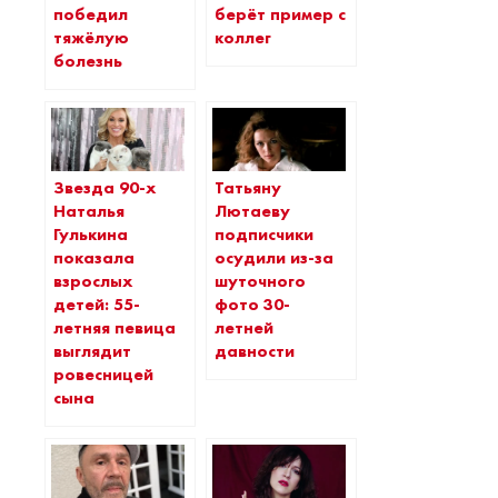
победил
берёт пример с
тяжёлую
коллег
болезнь
Звезда 90-х
Татьяну
Наталья
Лютаеву
Гулькина
подписчики
показала
осудили из-за
взрослых
шуточного
детей: 55-
фото 30-
летняя певица
летней
выглядит
давности
ровесницей
сына