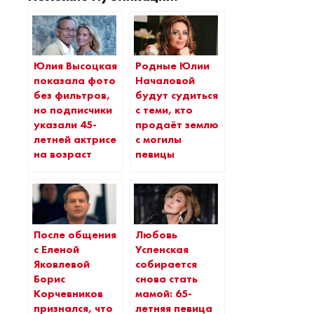
Юлия Высоцкая
Родные Юлии
показала фото
Началовой
без фильтров,
будут судиться
но подписчики
с теми, кто
указали 45-
продаёт землю
летней актрисе
с могилы
на возраст
певицы
После общения
Любовь
с Еленой
Успенская
Яковлевой
собирается
Борис
снова стать
Корчевников
мамой: 65-
признался, что
летняя певица