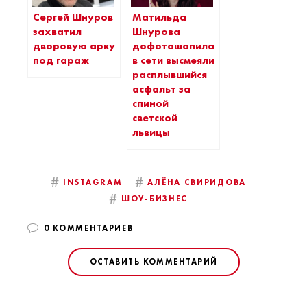
Сергей Шнуров
Матильда
захватил
Шнурова
дворовую арку
дофотошопилась:
под гараж
в сети высмеяли
расплывшийся
асфальт за
спиной
светской
львицы
#
#
INSTAGRAM
АЛЁНА СВИРИДОВА
#
ШОУ-БИЗНЕС
0 КОММЕНТАРИЕВ
ОСТАВИТЬ КОММЕНТАРИЙ