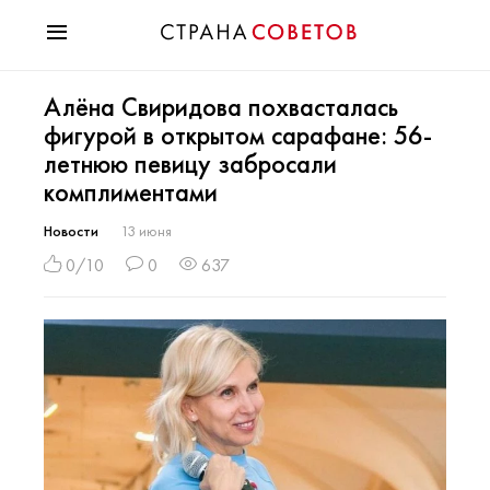
Красота
Алёна Свиридова похвасталась
Мода
фигурой в открытом сарафане: 56-
Звезды
летнюю певицу забросали
Гороскопы
комплиментами
Здоровье
Психология
Новости
13 июня
Хобби
0/10
0
637
Разное
Праздники