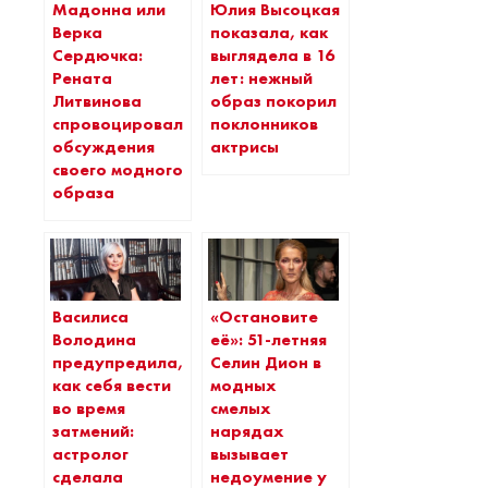
Мадонна или
Юлия Высоцкая
Верка
показала, как
Сердючка:
выглядела в 16
Рената
лет: нежный
Литвинова
образ покорил
спровоцировала
поклонников
обсуждения
актрисы
своего модного
образа
Василиса
«Остановите
Володина
её»: 51-летняя
предупредила,
Селин Дион в
как себя вести
модных
во время
смелых
затмений:
нарядах
астролог
вызывает
сделала
недоумение у