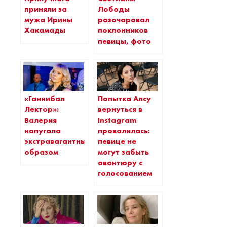
приняли за
Лободы
мужа Ирины
разочаровал
Хакамады
поклонников
певицы, фото
«Ганнибал
Попытка Алсу
Лектор»:
вернуться в
Валерия
Instagram
напугала
провалилась:
экстравагантным
певице не
образом
могут забыть
авантюру с
голосованием