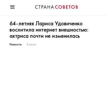
Красота
64-летняя Лариса Удовиченко
Мода
восхитила интернет внешностью:
Звезды
актриса почти не изменилась
Гороскопы
Здоровье
Новости
3 июня
Психология
Хобби
Разное
Праздники