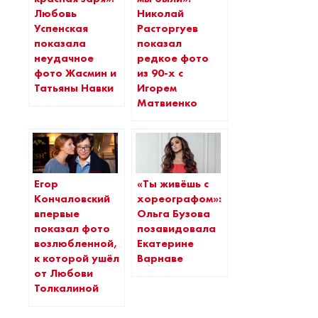
Любовь
Николай
Успенская
Расторгуев
показала
показал
неудачное
редкое фото
фото Жасмин и
из 90-х с
Татьяны Навки
Игорем
Матвиенко
Егор
«Ты живёшь с
Кончаловский
хореографом»:
впервые
Ольга Бузова
показал фото
позавидовала
возлюбленной,
Екатерине
к которой ушёл
Варнаве
от Любови
Толкалиной