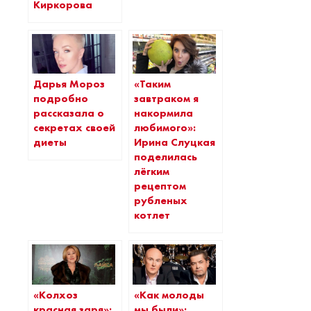
Киркорова
Дарья Мороз
«Таким
подробно
завтраком я
рассказала о
накормила
секретах своей
любимого»:
диеты
Ирина Слуцкая
поделилась
лёгким
рецептом
рубленых
котлет
«Колхоз
«Как молоды
красная заря»:
мы были»: