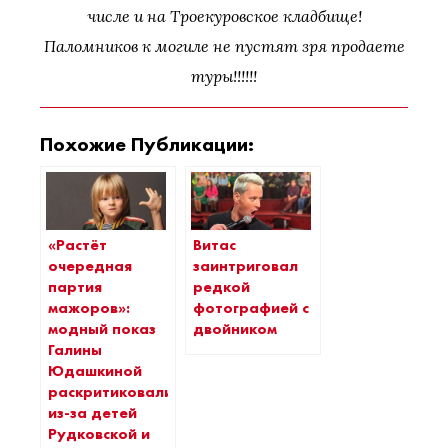
числе и на Троекуровское кладбище!
Паломников к могиле не пустят зря продаете
туры!!!!!!
Похожие Публикации:
«Растёт
Витас
очередная
заинтриговал
партия
редкой
мажоров»:
фотографией с
модный показ
двойником
Галины
Юдашкиной
раскритиковали
из-за детей
Рудковской и