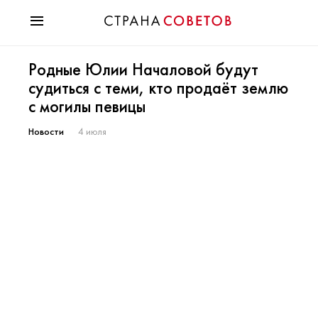
Красота
Родные Юлии Началовой будут
Мода
судиться с теми, кто продаёт землю
Звезды
с могилы певицы
Гороскопы
Здоровье
Новости
4 июля
Психология
Хобби
Разное
Праздники