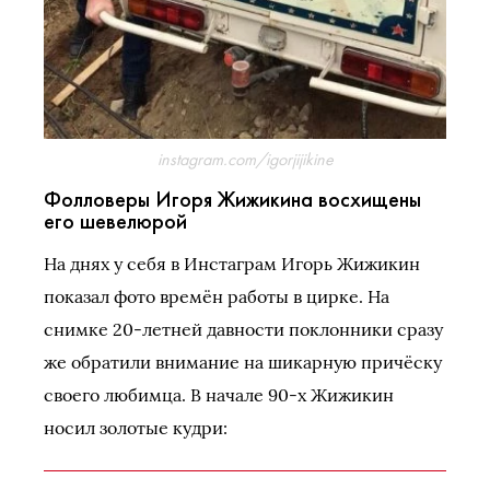
instagram.com/igorjijikine
Фолловеры Игоря Жижикина восхищены
его шевелюрой
На днях у себя в Инстаграм Игорь Жижикин
показал фото времён работы в цирке. На
снимке 20-летней давности поклонники сразу
же обратили внимание на шикарную причёску
своего любимца. В начале 90-х Жижикин
носил золотые кудри: