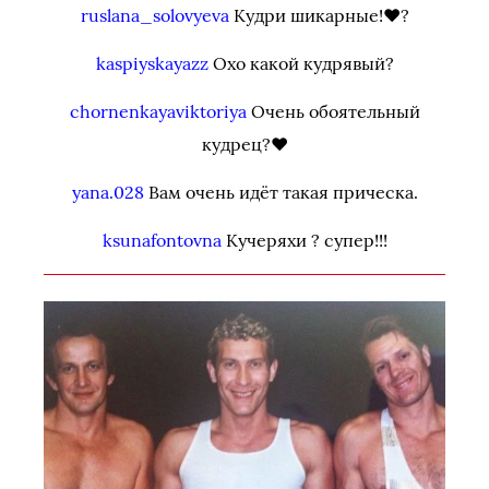
ruslana_solovyeva
Кудри шикарные!♥️?
kaspiyskayazz
Охо какой кудрявый?
chornenkayaviktoriya
Очень обоятельный
кудрец?❤️
yana.028
Вам очень идёт такая прическа.
ksunafontovna
Кучеряхи ? супер!!!