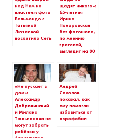
над Ним не
щадят никого»:
властен»: фото
65-летняя
Бельмондо с
Ирина
Татьяной
Понаровская
Лютаевой
без фотошопа,
восхитило Сеть
по мнению
зрителей,
выглядит на 80
«Не пускает в
Андрей
дом»:
Соколов
Александр
показал, как
Добровинский
ему помогли
и Милана
избавиться от
Тюльпанова не
аэрофобии
могут забрать
ребёнка у