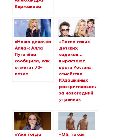
Александра
Кержакова
«Наша девочка
«После таких
Алла»: Алла
детских
Пугачёва
садиков…
сообщила, как
вырастают
отметит 70-
враги России»:
летие
семейство
Юдашкиных
раскритиковали
за новогодний
утренник
«Уже тогда
«Ой, такая