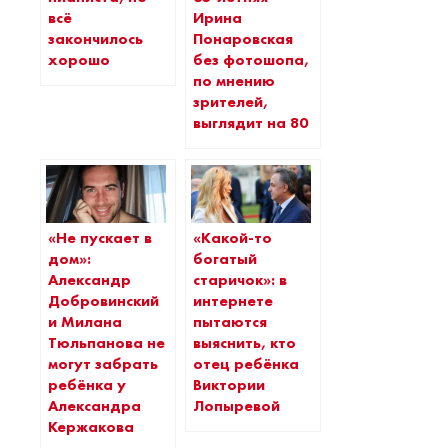
всё
Ирина
закончилось
Понаровская
хорошо
без фотошопа,
по мнению
зрителей,
выглядит на 80
«Не пускает в
«Какой-то
дом»:
богатый
Александр
старичок»: в
Добровинский
интернете
и Милана
пытаются
Тюльпанова не
выяснить, кто
могут забрать
отец ребёнка
ребёнка у
Виктории
Александра
Лопыревой
Кержакова