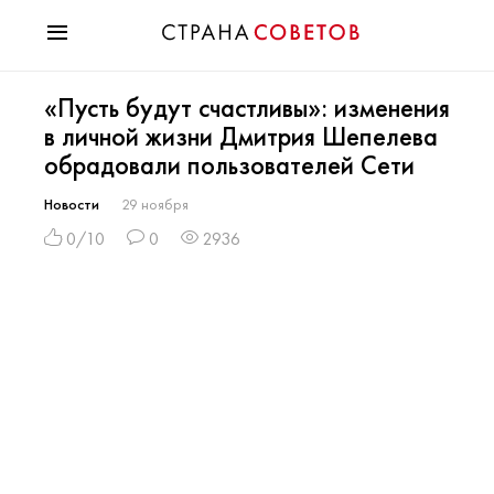
Красота
«Пусть будут счастливы»: изменения
Мода
в личной жизни Дмитрия Шепелева
Звезды
обрадовали пользователей Сети
Гороскопы
Здоровье
Новости
29 ноября
Психология
0/10
0
2936
Хобби
Разное
Праздники