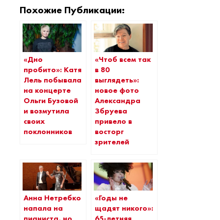
Похожие Публикации:
«Дно
«Чтоб всем так
пробито»: Катя
в 80
Лель побывала
выглядеть»:
на концерте
новое фото
Ольги Бузовой
Александра
и возмутила
Збруева
своих
привело в
поклонников
восторг
зрителей
Анна Нетребко
«Годы не
напала на
щадят никого»:
пианиста, но
65-летняя