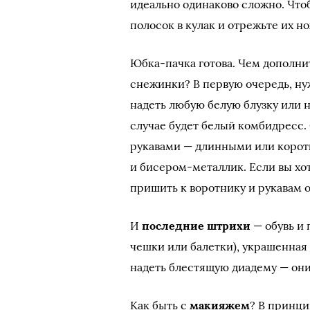
идеально одинаково сложно. Что
полосок в кулак и отрежьте их н
Юбка-пачка готова. Чем дополни
снежинки? В первую очередь, н
надеть любую белую блузку или 
случае будет белый комбидресс.
рукавами — длинными или корот
и бисером-металлик. Если вы хо
пришить к воротнику и рукавам о
И
последние штрихи
— обувь и 
чешки или балетки), украшенна
надеть блестящую диадему — они
Как быть с
макияжем
? В принци