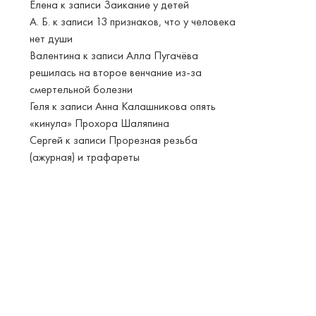
Елена
к записи
Заикание у детей
А. Б.
к записи
13 признаков, что у человека
нет души
Валентина
к записи
Алла Пугачёва
решилась на второе венчание из-за
смертельной болезни
Геля
к записи
Анна Калашникова опять
«кинула» Прохора Шаляпина
Сергей
к записи
Прорезная резьба
(ажурная) и трафареты