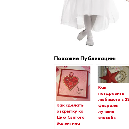
Похожие Публикации:
Как
поздравить
любимого с 2
Как сделать
февраля:
открытку ко
лучшие
Дню Святого
способы
Валентина