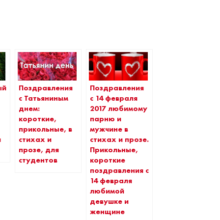
ый
Поздравления
Поздравления
с Татьяниным
с 14 февраля
днем:
2017 любимому
короткие,
парню и
прикольные, в
мужчине в
я
стихах и
стихах и прозе.
прозе, для
Прикольные,
студентов
короткие
поздравления с
14 февраля
любимой
девушке и
женщине