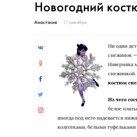
Новогодний кост
Анастасия
17 декабря
Ни один дет
снежинок — 
Наверняка 
снежинкой. 
костюм сн
Из чего сос
белое плать
иногда под него надевается ниж
колготками, белыми туфельками 