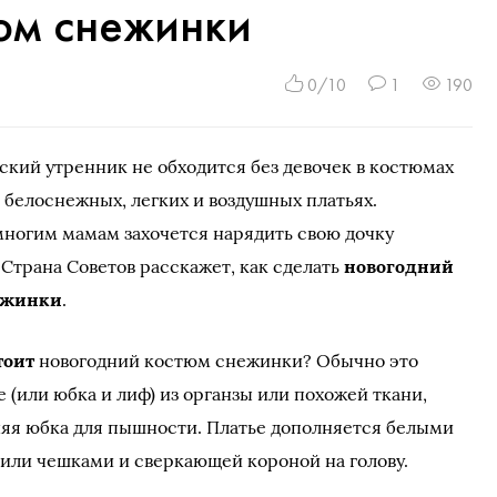
юм снежинки
0/10
1
190
ский утренник не обходится без девочек в костюмах
белоснежных, легких и воздушных платьях.
многим мамам захочется нарядить свою дочку
Страна Советов расскажет, как сделать
новогодний
ежинки
.
тоит
новогодний костюм снежинки? Обычно это
е (или юбка и лиф) из органзы или похожей ткани,
няя юбка для пышности. Платье дополняется белыми
или чешками и сверкающей короной на голову.