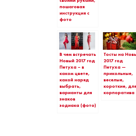
своими руками,
пошаговая
инструкция с
фото
В чем встречать
Тосты на Нов
Новый 2017 год
2017 год
Петуха – в
Петуха —
каком цвете,
прикольные,
какой наряд
веселые,
выбрать,
короткие, дл
варианты для
корпоратива
знаков
зодиака (фото)