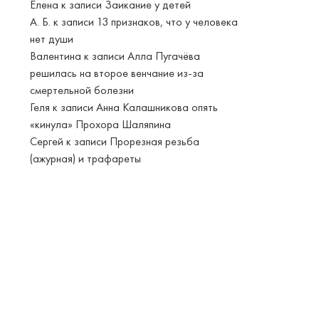
Елена
к записи
Заикание у детей
А. Б.
к записи
13 признаков, что у человека
нет души
Валентина
к записи
Алла Пугачёва
решилась на второе венчание из-за
смертельной болезни
Геля
к записи
Анна Калашникова опять
«кинула» Прохора Шаляпина
Сергей
к записи
Прорезная резьба
(ажурная) и трафареты