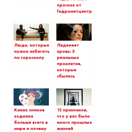
прогноз от
Гидрометцентра
Люди, которых
Леденеет
нужно избегать
кровь: 3
по гороскопу
реальных
проклятия,
которые
сбылись
Каких знаков
12 признаков,
зодиака
что у вас было
больше всего в
много прошлых
мире и почему
жизней