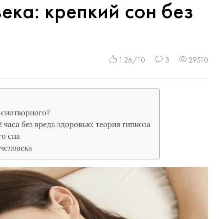
ека: крепкий сон без
1.26/10
3
29510
 снотворного?
2 часа без вреда здоровью: теория гипноза
го сна
 человека