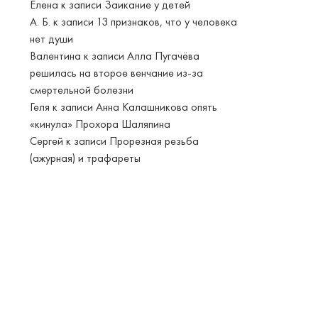
Елена
к записи
Заикание у детей
А. Б.
к записи
13 признаков, что у человека
нет души
Валентина
к записи
Алла Пугачёва
решилась на второе венчание из-за
смертельной болезни
Геля
к записи
Анна Калашникова опять
«кинула» Прохора Шаляпина
Сергей
к записи
Прорезная резьба
(ажурная) и трафареты