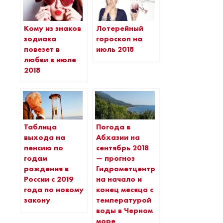
Кому из знаков
Лотерейный
зодиака
гороскоп на
повезет в
июль 2018
любви в июле
2018
Таблица
Погода в
выхода на
Абхазии на
пенсию по
сентябрь 2018
годам
— прогноз
рождения в
Гидрометцентра
России с 2019
на начало и
года по новому
конец месяца с
закону
температурой
воды в Черном
море