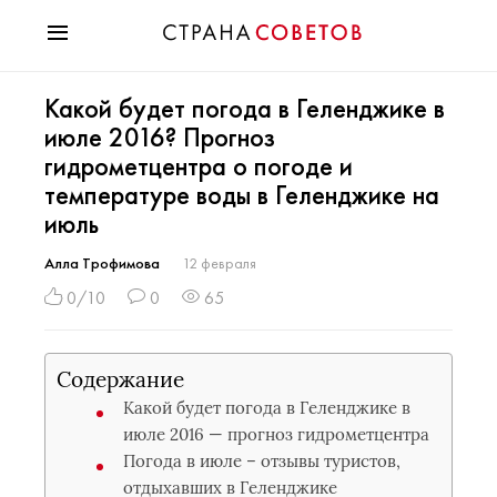
Красота
Какой будет погода в Геленджике в
Мода
июле 2016? Прогноз
Звезды
гидрометцентра о погоде и
Гороскопы
температуре воды в Геленджике на
Здоровье
июль
Психология
Хобби
Алла Трофимова
12 февраля
Разное
0/10
0
65
Праздники
Содержание
Какой будет погода в Геленджике в
июле 2016 — прогноз гидрометцентра
Погода в июле – отзывы туристов,
отдыхавших в Геленджике