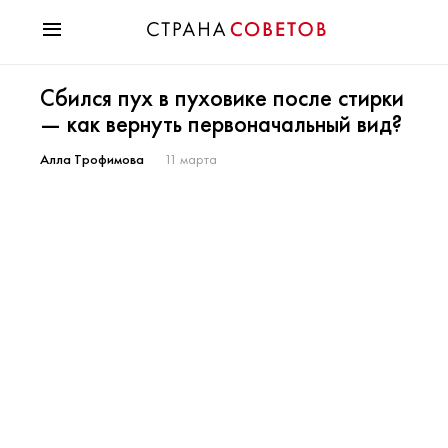
Красота
Сбился пух в пуховике после стирки
Мода
— как вернуть первоначальный вид?
Звезды
Гороскопы
Алла Трофимова
11 марта
Здоровье
Психология
Хобби
Разное
Праздники