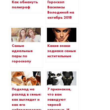
Как обмануть
Гороскоп
полиграф
Василисы
Володиной на
октябрь 2018
Самые
Какие знаки
идеальные
зодиака самые
пары по
мстительные
гороскопу
Подклад на
7 признаков,
разлад в семье:
что вам
как выглядит и
завидуют
как его
черной
нейтрализовать
завистью. И