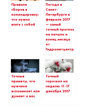
Правила
Погода в
сборов в
Санкт-
командировку:
Петербурге в
что нужно
феврале 2017
взять с собой
— самый
точный прогноз
на начало и
конец месяца
от
Гидрометцентра
Точные
Точный
приметы, что
гороскоп на
мужчина
неделю 11-17
вспоминает или
декабря 2017
думает о вас