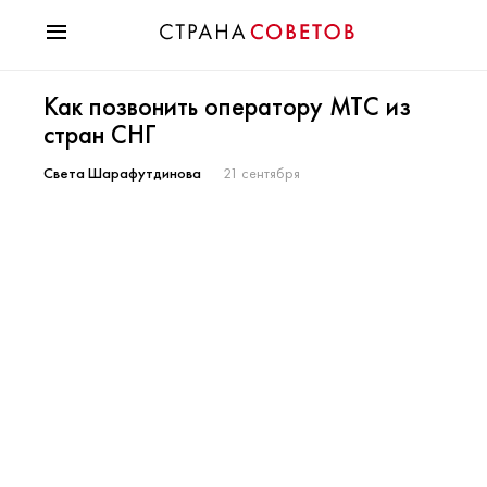
Красота
Как позвонить оператору МТС из
Мода
стран СНГ
Звезды
Гороскопы
Света Шарафутдинова
21 сентября
Здоровье
Психология
Хобби
Разное
Праздники