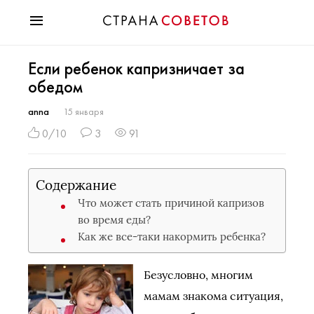
Красота
Если ребенок капризничает за
Мода
обедом
Звезды
Гороскопы
anna
15 января
Здоровье
0/10
3
91
Психология
Хобби
Содержание
Разное
Что может стать причиной капризов
Праздники
во время еды?
Как же все-таки накормить ребенка?
Безусловно, многим
мамам знакома ситуация,