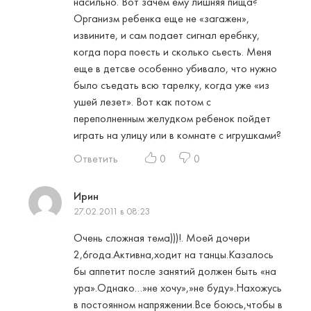
насильно. Вот зачем ему лишняя пища?
Организм ребенка еще не «загажен»,
извините, и сам подает сигнал еребнку,
когда пора поесть и сколько сьесть. Меня
еще в детсве особенно убивало, что нужно
было съедать всю тарелку, когда уже «из
ушей лезет». Вот как потом с
переполненным желудком ребенок пойдет
играть на улицу или в комнате с игрушками?
Ответить
0
0
Ирин
27.02.2011 в 08:23
Очень сложная тема)))!. Моей дочери
2,6года.Активна,ходит на танцы.Казалось
бы аппетит после занятий должен быть «на
ура».Однако…»не хочу»,»не буду».Нахожусь
в постоянном напряжении.Все боюсь,чтобы в