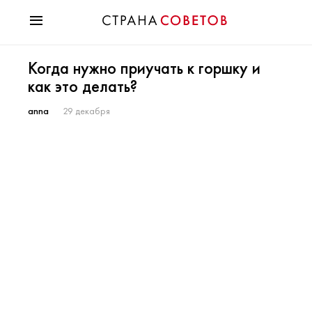
Красота
Когда нужно приучать к горшку и
Мода
как это делать?
Звезды
Гороскопы
anna
29 декабря
Здоровье
Психология
Хобби
Разное
Праздники