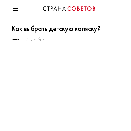
Красота
Как выбрать детскую коляску?
Мода
Звезды
anna
7 декабря
Гороскопы
Здоровье
Психология
Хобби
Разное
Праздники