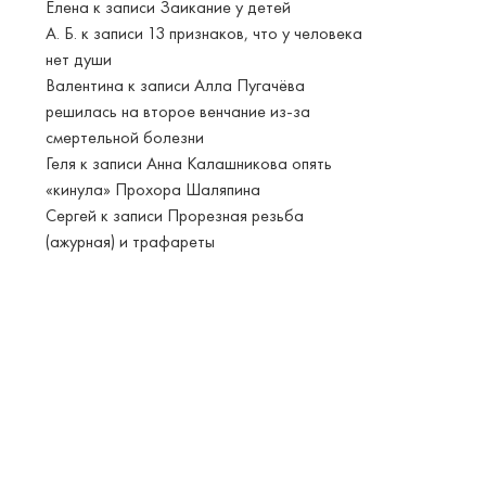
Елена
к записи
Заикание у детей
А. Б.
к записи
13 признаков, что у человека
нет души
Валентина
к записи
Алла Пугачёва
решилась на второе венчание из-за
смертельной болезни
Геля
к записи
Анна Калашникова опять
«кинула» Прохора Шаляпина
Сергей
к записи
Прорезная резьба
(ажурная) и трафареты