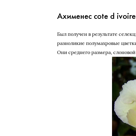
Ахименес cote d ivoire
Был получен в результате селек
разноликие полумахровые цветки 
Они среднего размера, слоново