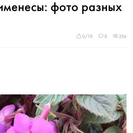
именесы: фото разных
0/10
0
226