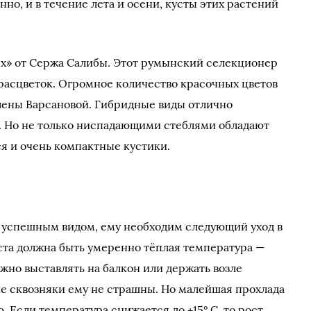
но, и в течение лета и осени, кусты этих растений
х» от Сержа Салибы. Этот румынский селекционер
расцветок. Огромное количество красочных цветов
ены Варсановой. Гибридные виды отлично
. Но не только ниспадающими стеблями обладают
я и очень компактные кустики.
л успешным видом, ему необходим следующий уход в
ста должна быть умеренно тёплая температура —
ожно выставлять на балкон или держать возле
ые сквозняки ему не страшны. Но малейшая прохлада
 Если температура снижается до +15° С, то рост