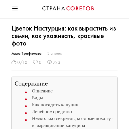
Красота
Цветок Настурция: как вырастить из
Мода
семян, как ухаживать, красивые
Звезды
фото
Гороскопы
Здоровье
Алла Трофимова
3 апреля
Психология
0/10
0
723
Хобби
Разное
Содержание
Праздники
Описание
Виды
Как посадить капуцин
Лечебное средство
Несколько секретов, которые помогут
в выращивании капуцина