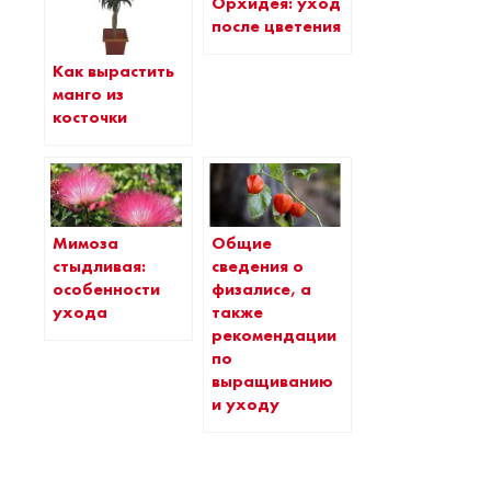
Орхидея: уход
после цветения
Как вырастить
манго из
косточки
Мимоза
Общие
стыдливая:
сведения о
особенности
физалисе, а
ухода
также
рекомендации
по
выращиванию
и уходу