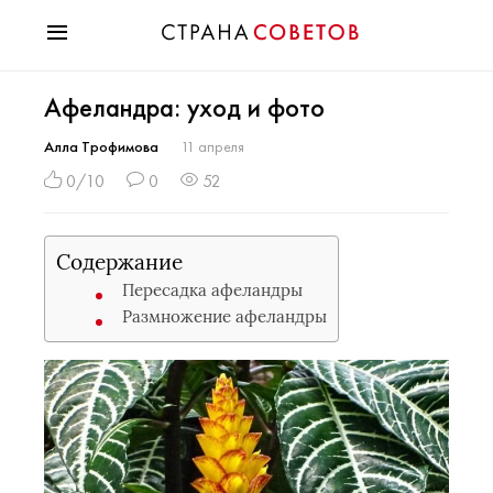
Красота
Афеландра: уход и фото
Мода
Звезды
Алла Трофимова
11 апреля
Гороскопы
0/10
0
52
Здоровье
Психология
Содержание
Хобби
Пересадка афеландры
Разное
Размножение афеландры
Праздники