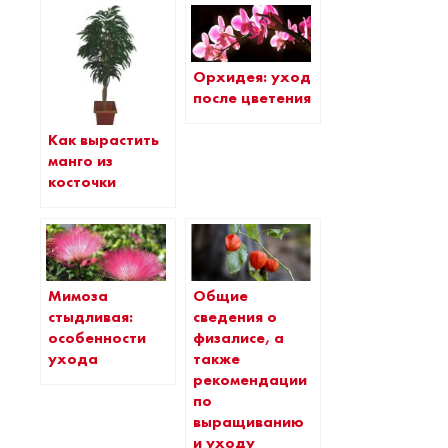
Орхидея: уход
после цветения
Как вырастить
манго из
косточки
Мимоза
Общие
стыдливая:
сведения о
особенности
физалисе, а
ухода
также
рекомендации
по
выращиванию
и уходу