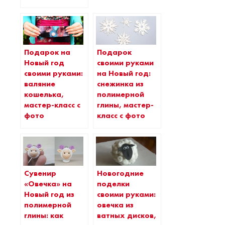
Подарок на
Подарок
Новый год
своими руками
своими руками:
на Новый год:
валяние
снежинка из
кошелька,
полимерной
мастер-класс с
глины, мастер-
фото
класс с фото
Сувенир
Новогодние
«Овечка» на
поделки
Новый год из
своими руками:
полимерной
овечка из
глины: как
ватных дисков,