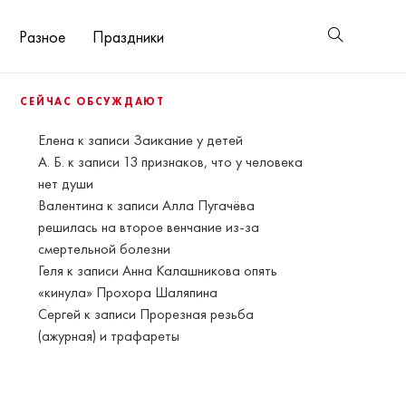
Разное
Праздники
СЕЙЧАС ОБСУЖДАЮТ
Елена
к записи
Заикание у детей
А. Б.
к записи
13 признаков, что у человека
нет души
Валентина
к записи
Алла Пугачёва
решилась на второе венчание из-за
смертельной болезни
Геля
к записи
Анна Калашникова опять
«кинула» Прохора Шаляпина
Сергей
к записи
Прорезная резьба
(ажурная) и трафареты