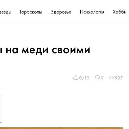
везды
Гороскопы
Здоровье
Психология
Хобби
ы на меди своими
0/10
0
905